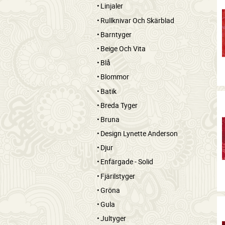
Linjaler
Rullknivar Och Skärblad
Barntyger
Beige Och Vita
Blå
Blommor
Batik
Breda Tyger
Bruna
Design Lynette Anderson
Djur
Enfärgade - Solid
Fjärilstyger
Gröna
Gula
Jultyger