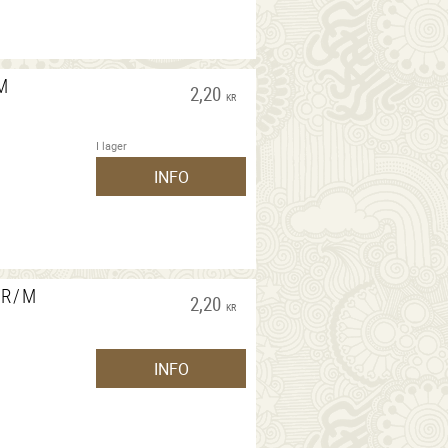
M
2,20
KR
I lager
INFO
KR/M
2,20
KR
INFO