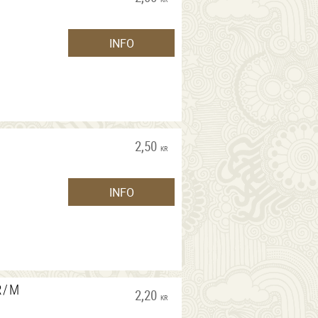
INFO
2,50
KR
INFO
R/M
2,20
KR