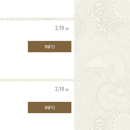
2,10
KR
INFO
2,10
KR
INFO