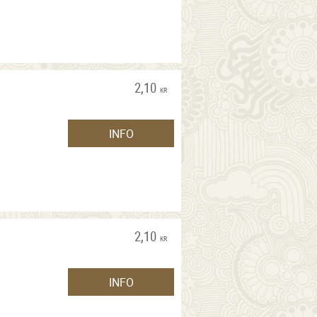
2,10
KR
INFO
2,10
KR
INFO