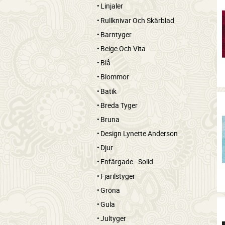
Linjaler
Rullknivar Och Skärblad
Barntyger
Beige Och Vita
Blå
Blommor
Batik
Breda Tyger
Bruna
Design Lynette Anderson
Djur
Enfärgade - Solid
Fjärilstyger
Gröna
Gula
Jultyger