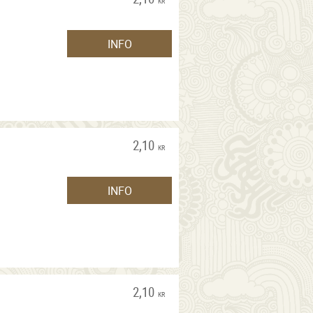
KR
INFO
2,10
KR
INFO
2,10
KR