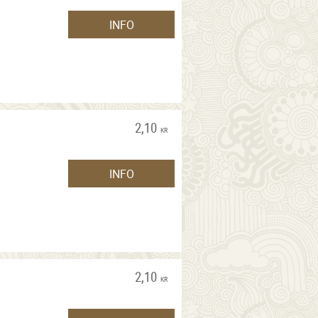
INFO
2,10
KR
INFO
2,10
KR