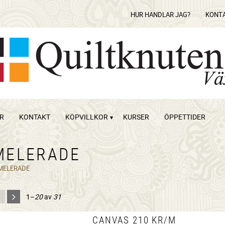
HUR HANDLAR JAG?
KONT
OR
KONTAKT
KÖPVILLKOR
KURSER
ÖPPETTIDER
MELERADE
MELERADE
1–
20
av
31
CANVAS 210 KR/M