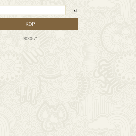
st
KÖP
9030-71