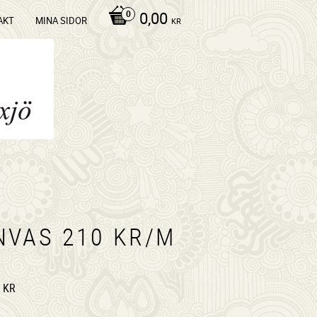
0,00
AKT
MINA SIDOR
KR
NVAS 210 KR/M
KR