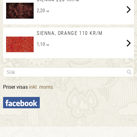
2,20
KR
SIENNA, ORANGE 110 KR/M
1,10
KR
Priser visas
inkl. moms