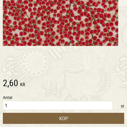
2,60
KR
Antal
st
KÖP