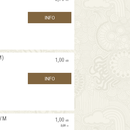
INFO
M)
1,00
KR
INFO
R/M
1,00
KR
2,20
KR