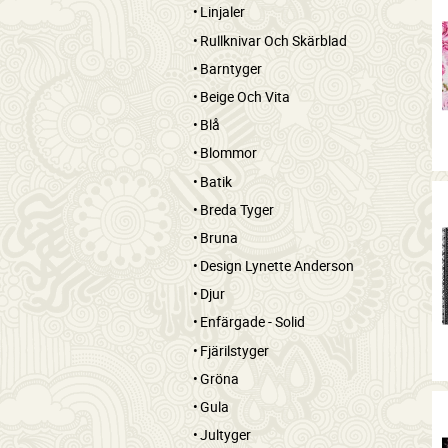
Linjaler
Rullknivar Och Skärblad
Barntyger
Beige Och Vita
Blå
Blommor
Batik
Breda Tyger
Bruna
Design Lynette Anderson
Djur
Enfärgade - Solid
Fjärilstyger
Gröna
Gula
Jultyger