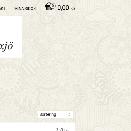
0,00
AKT
MINA SIDOR
KR
2,70
KR