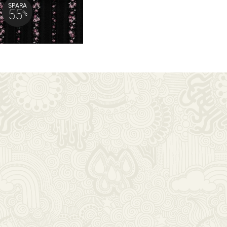
SPARA
55
%