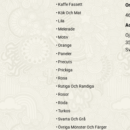
Kaffe Fassett
Or
Kök Och Mat
4
Lila
Ad
Melerade
Ö
Motiv
35
Orange
Sv
Paneler
Precuts
Prickiga
Rosa
Rutiga Och Randiga
Rosor
Röda
Turkos
Svarta Och Grå
Övriga Mönster Och Färger