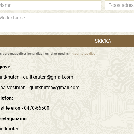
SKICKA
a personuppgifter behandlas i enlighet med vår
integritetspolicy
.
post:
iltknuten - quiltknuten@gmail.com
na Vestman - quiltknuten@gmail.com
lefon:
st telefon - 0470-66500
öretagsnamn:
iltknuten