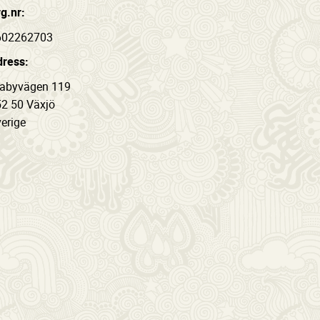
g.nr:
602262703
ress:
jabyvägen 119
2 50 Växjö
erige