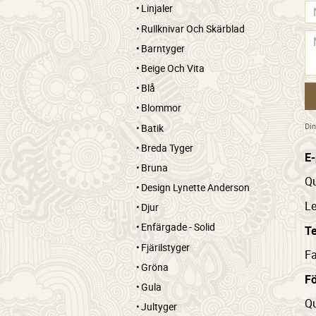
Linjaler
Rullknivar Och Skärblad
Barntyger
Beige Och Vita
Blå
Blommor
Din
Batik
Breda Tyger
E-
Bruna
Qu
Design Lynette Anderson
Le
Djur
Enfärgade - Solid
Te
Fjärilstyger
Fa
Gröna
F
Gula
Qu
Jultyger