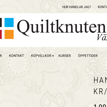
HUR HANDLAR JAG?
KONT
OR
KONTAKT
KÖPVILLKOR
KURSER
ÖPPETTIDER
HA
KR
1,90