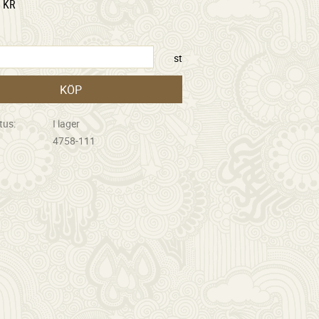
KR
st
KÖP
tus
I lager
4758-111