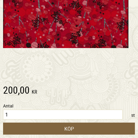
200,00
KR
Antal
st
KÖP