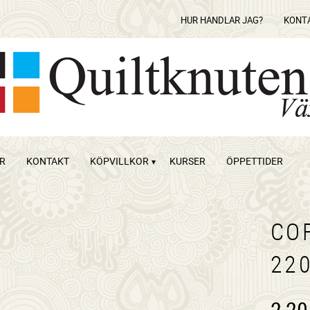
HUR HANDLAR JAG?
KONT
OR
KONTAKT
KÖPVILLKOR
KURSER
ÖPPETTIDER
CO
22
2,20