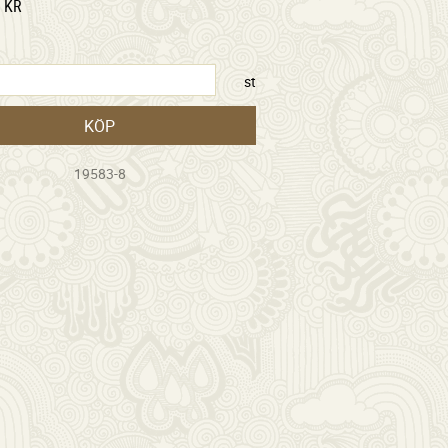
KR
st
KÖP
19583-8