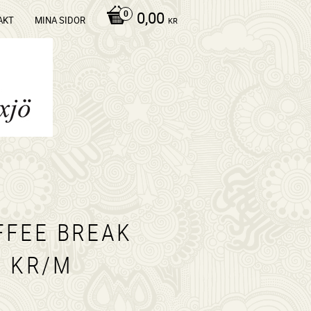
0,00
AKT
MINA SIDOR
KR
FFEE BREAK
0 KR/M