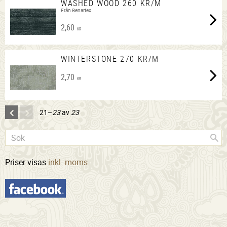
WASHED WOOD 260 KR/M
Från Benartex
2,60
KR
WINTERSTONE 270 KR/M
2,70
KR
21–
23
av
23
Priser visas
inkl. moms