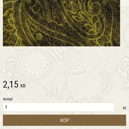
2,15
KR
Antal
st
KÖP