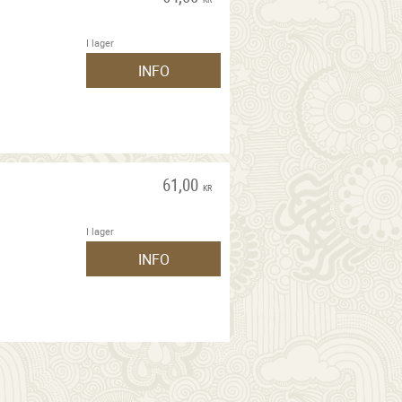
I lager
INFO
61,00
KR
I lager
INFO