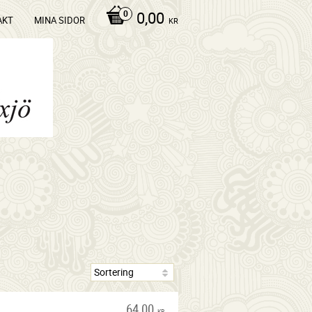
0,00
AKT
MINA SIDOR
KR
64,00
KR