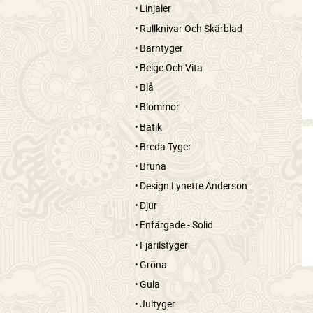
Linjaler
Rullknivar Och Skärblad
Barntyger
Beige Och Vita
Blå
Blommor
Batik
Breda Tyger
Bruna
Design Lynette Anderson
Djur
Enfärgade - Solid
Fjärilstyger
Gröna
Gula
Jultyger