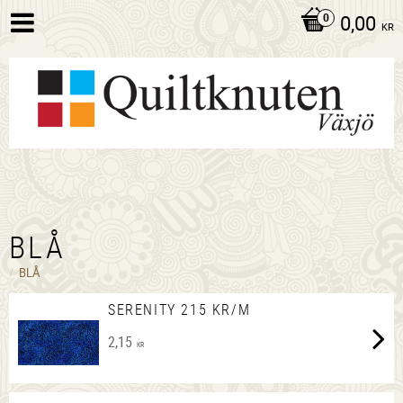
0,00
KR
BLÅ
BLÅ
SERENITY 215 KR/M
2,15
KR