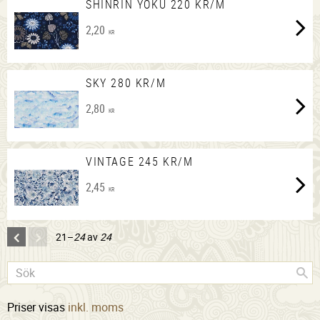
SHINRIN YOKU 220 KR/M
2,20
KR
SKY 280 KR/M
2,80
KR
VINTAGE 245 KR/M
2,45
KR
21–
24
av
24
Priser visas
inkl. moms