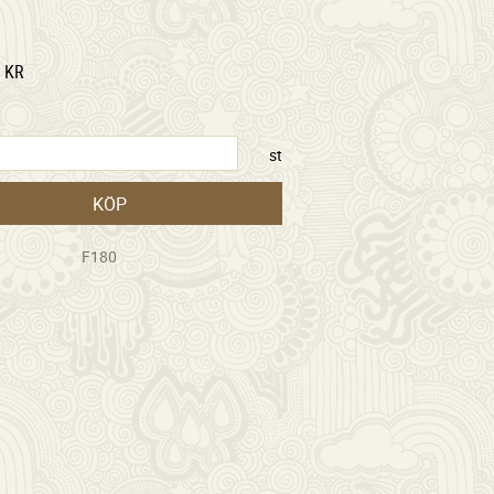
KR
st
KÖP
F180