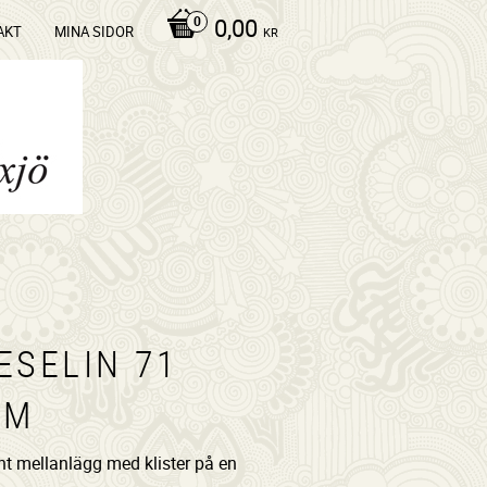
0,00
AKT
MINA SIDOR
KR
ESELIN 71
/M
nt mellanlägg med klister på en