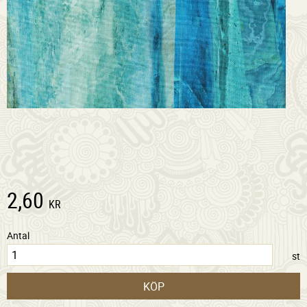
2,60
KR
Antal
st
KÖP