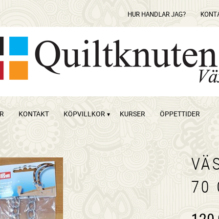
HUR HANDLAR JAG?
KONT
OR
KONTAKT
KÖPVILLKOR
KURSER
ÖPPETTIDER
VÄ
70
120