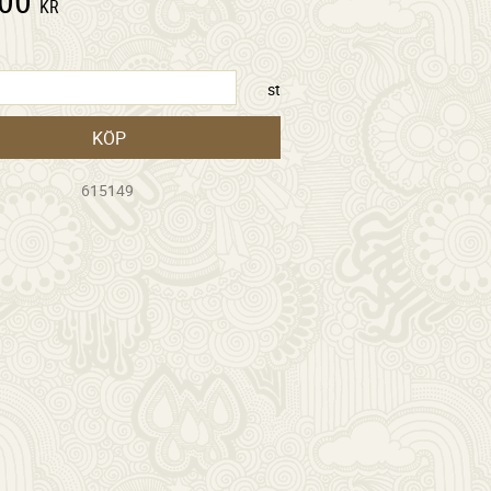
KR
st
KÖP
615149