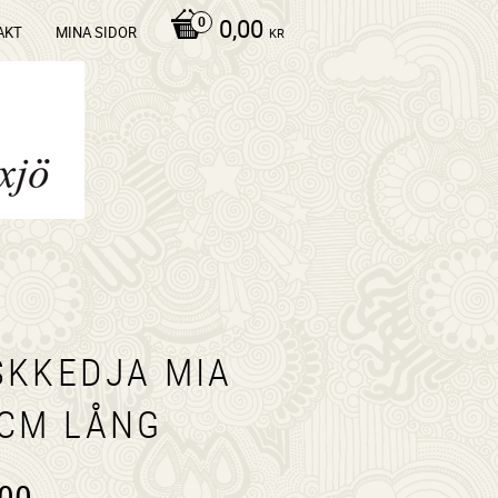
0,00
AKT
MINA SIDOR
KR
SKKEDJA MIA
 CM LÅNG
,00