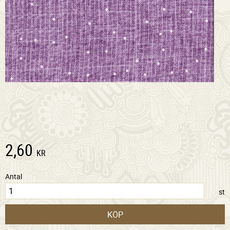
2,60
KR
Antal
st
KÖP