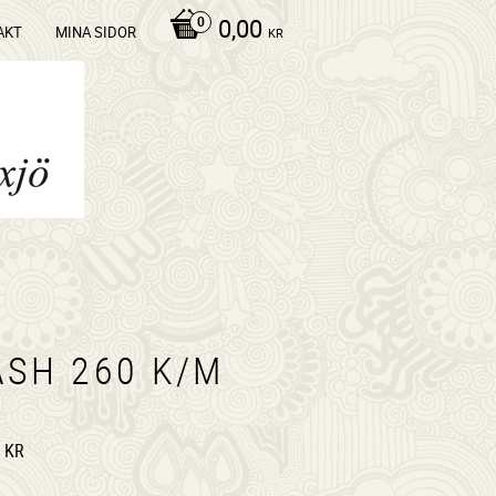
0,00
AKT
MINA SIDOR
KR
ASH 260 K/M
KR