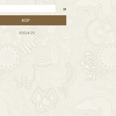
st
KÖP
92024-20