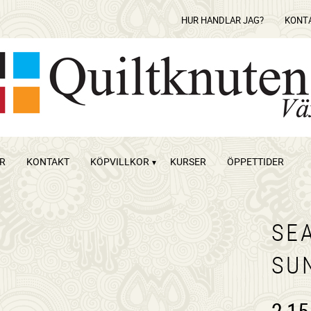
HUR HANDLAR JAG?
KONT
OR
KONTAKT
KÖPVILLKOR
KURSER
ÖPPETTIDER
SE
SU
2,15