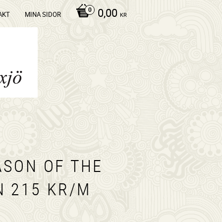
0,00
AKT
MINA SIDOR
KR
ASON OF THE
N 215 KR/M