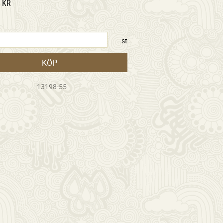
KR
st
KÖP
13198-55