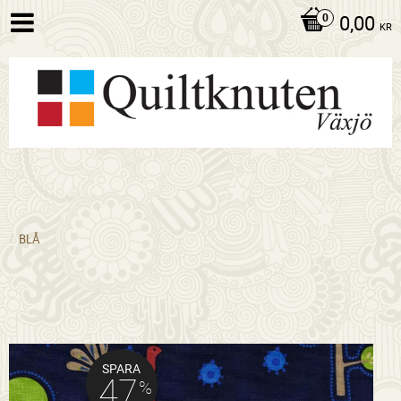
0,00
KR
BLÅ
SPARA
47
%