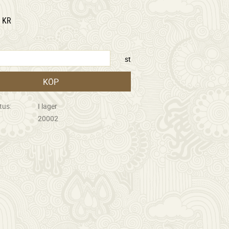
KR
st
KÖP
tus
I lager
20002