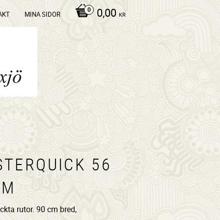
0,00
AKT
MINA SIDOR
KR
STERQUICK 56
/M
ckta rutor. 90 cm bred,