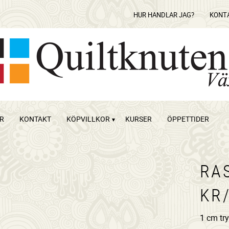
HUR HANDLAR JAG?
KONT
OR
KONTAKT
KÖPVILLKOR
KURSER
ÖPPETTIDER
RA
KR
1 cm try