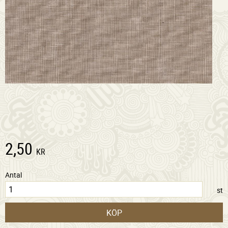
2,50
KR
Antal
st
KÖP