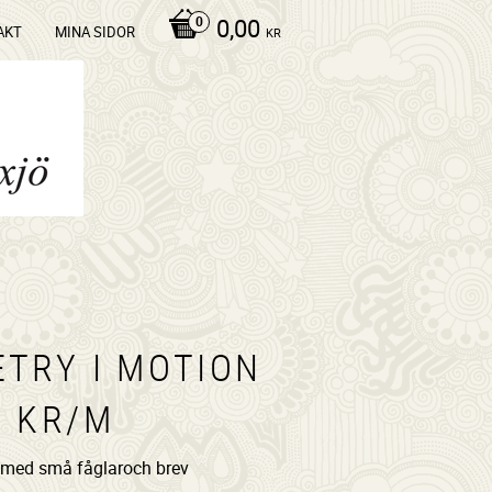
0,00
AKT
MINA SIDOR
KR
ETRY I MOTION
0 KR/M
 med små fåglaroch brev