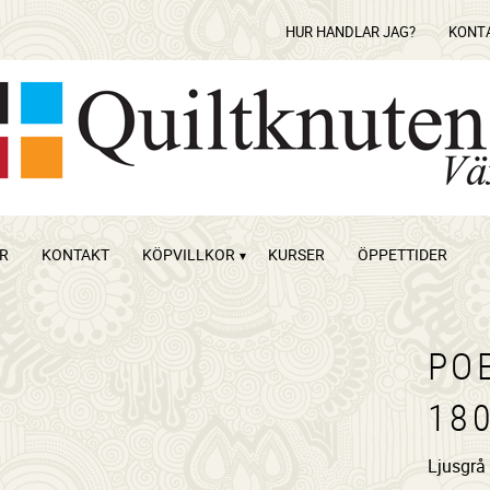
HUR HANDLAR JAG?
KONT
OR
KONTAKT
KÖPVILLKOR
KURSER
ÖPPETTIDER
PO
18
Ljusgrå