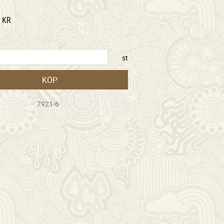
KR
st
KÖP
7921-6