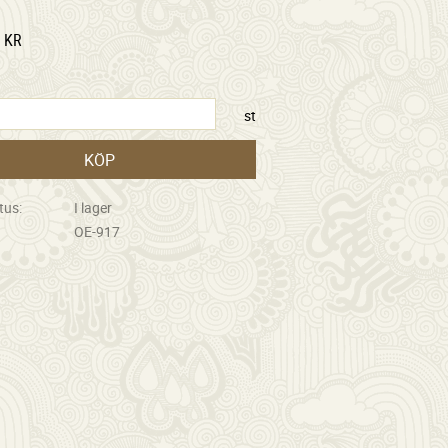
KR
st
KÖP
tus
I lager
OE-917