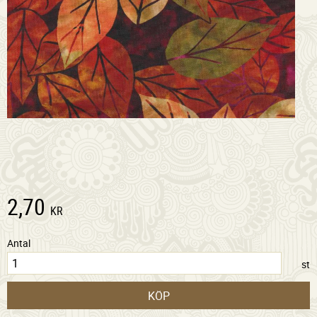
2,70
KR
Antal
st
KÖP