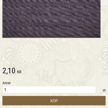
2,10
KR
Antal
st
KÖP