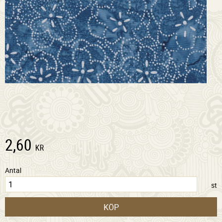
2,60
KR
Antal
st
KÖP