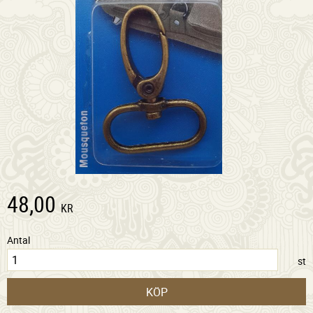
48,00
KR
Antal
st
KÖP