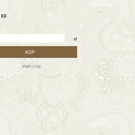
KR
st
KÖP
PWPJ108