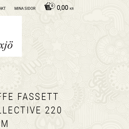
0,00
AKT
MINA SIDOR
KR
FFE FASSETT
LLECTIVE 220
/M