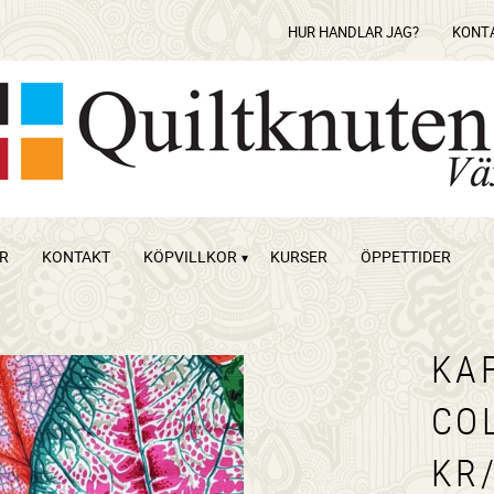
HUR HANDLAR JAG?
KONT
OR
KONTAKT
KÖPVILLKOR
KURSER
ÖPPETTIDER
KA
CO
KR