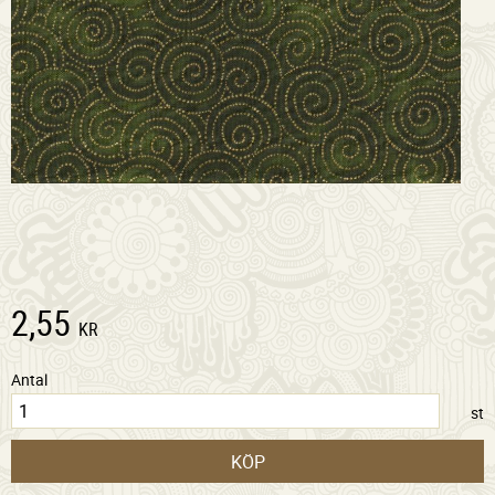
2,55
KR
Antal
st
KÖP