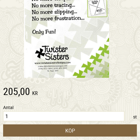
205,00
KR
Antal
st
KÖP