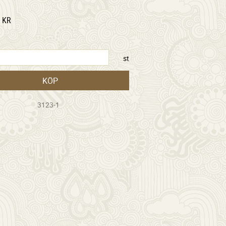
KR
st
KÖP
3123-1