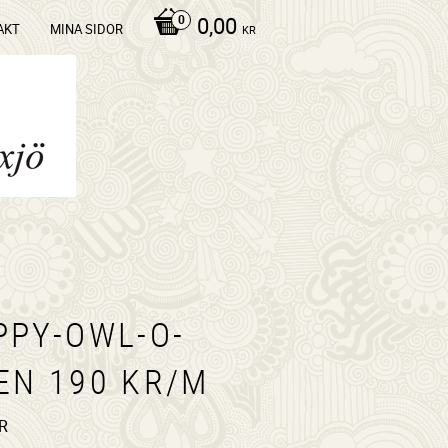
0,00
AKT
MINA SIDOR
KR
PPY-OWL-O-
EN 190 KR/M
R