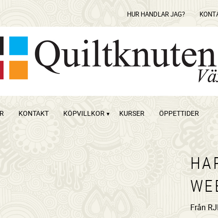
HUR HANDLAR JAG?
KONT
OR
KONTAKT
KÖPVILLKOR
KURSER
ÖPPETTIDER
HA
WE
Från RJ