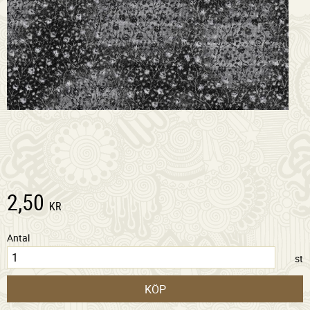
2,50
KR
Antal
st
KÖP