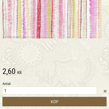
2,60
KR
Antal
st
KÖP