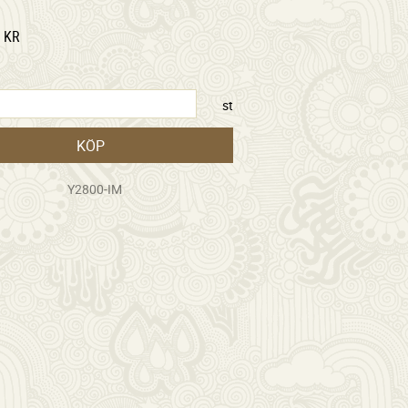
KR
st
KÖP
Y2800-IM