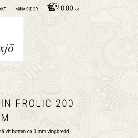
0,00
AKT
MINA SIDOR
KR
IN FROLIC 200
/M
 på vit botten ca 3 mm vingbredd