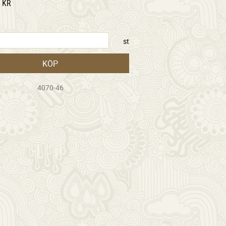
KR
st
KÖP
4070-46