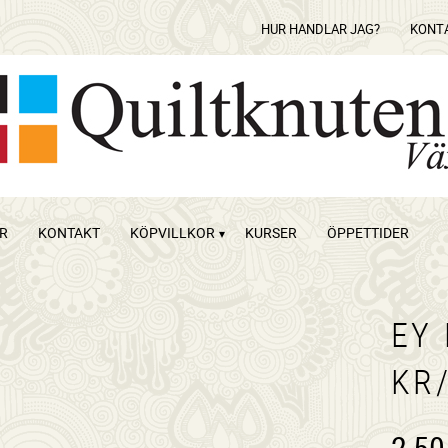
HUR HANDLAR JAG?
KONT
OR
KONTAKT
KÖPVILLKOR
KURSER
ÖPPETTIDER
EY
KR
2,50