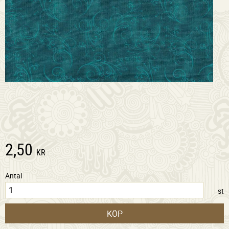
2,50
KR
Antal
st
KÖP