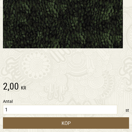
2,00
KR
Antal
st
KÖP