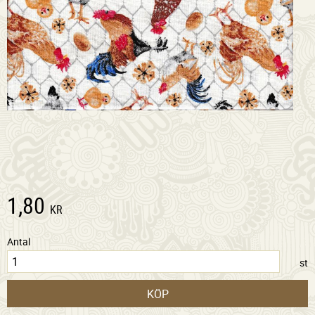
1,80
KR
Antal
st
KÖP