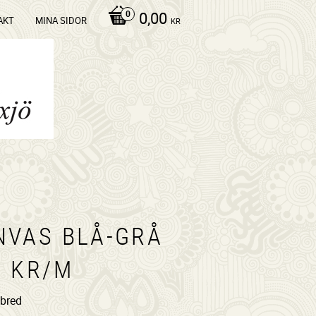
0,00
AKT
MINA SIDOR
KR
NVAS BLÅ-GRÅ
5 KR/M
bred