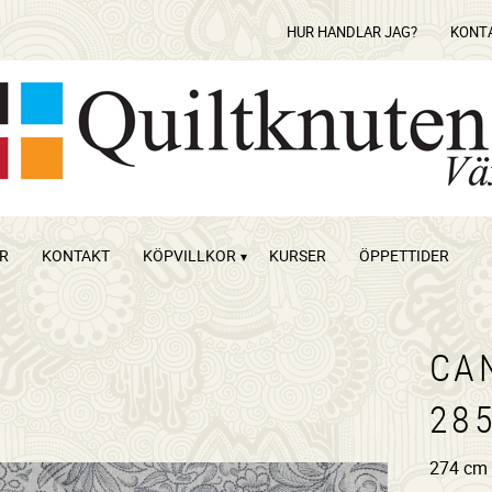
HUR HANDLAR JAG?
KONT
OR
KONTAKT
KÖPVILLKOR
KURSER
ÖPPETTIDER
CA
28
274 cm 