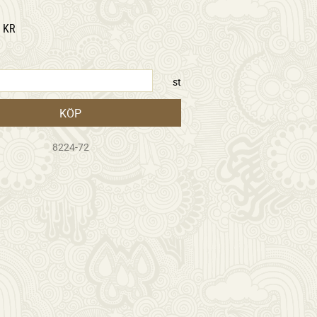
KR
st
KÖP
8224-72