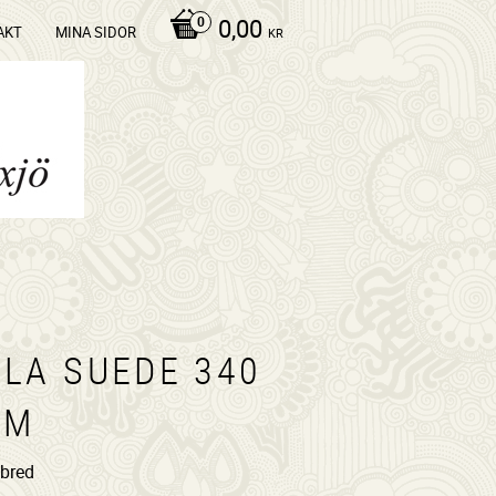
0,00
AKT
MINA SIDOR
KR
LLA SUEDE 340
/M
bred