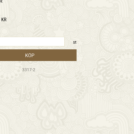
R
KR
st
KÖP
3317-2