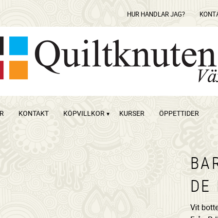
HUR HANDLAR JAG?
KONT
OR
KONTAKT
KÖPVILLKOR
KURSER
ÖPPETTIDER
BA
DE
Vit bot