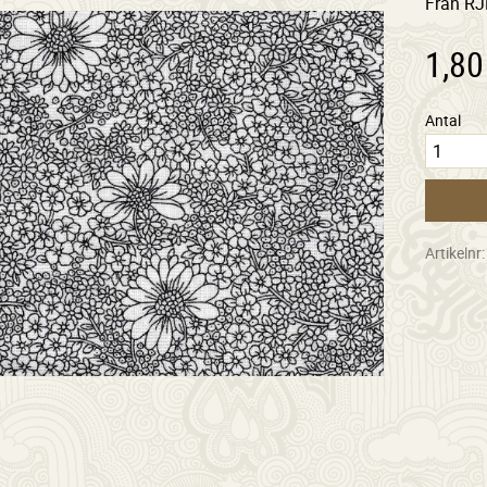
Från RJ
1,80
Antal
Artikelnr