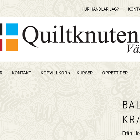
HUR HANDLAR JAG?
KONT
OR
KONTAKT
KÖPVILLKOR
KURSER
ÖPPETTIDER
BAL
KR
Från H