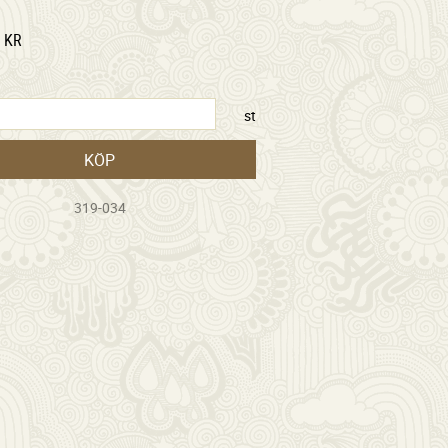
KR
st
KÖP
319-034