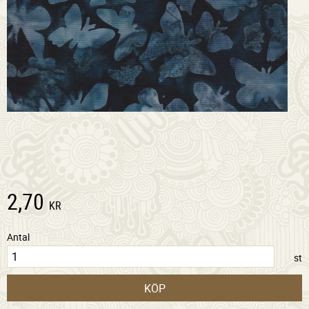
2,70
KR
Antal
st
KÖP