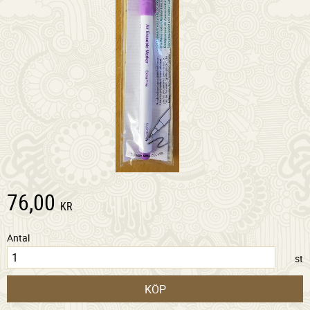
76,00
KR
Antal
st
KÖP